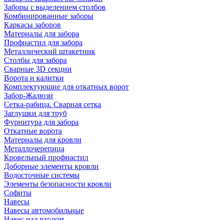
Заборы с выделением столбов
Комбинированные заборы
Каркасы заборов
Материалы для забора
Профнастил для забора
Металлический штакетник
Столбы для забора
Сварные 3D секции
Ворота и калитки
Комплектующие для откатных ворот
Забор-Жалюзи
Сетка-рабица. Сварная сетка
Заглушки для труб
Фурнитура для забора
Откатные ворота
Материалы для кровли
Металлочерепица
Кровельный профнастил
Доборные элементы кровли
Водосточные системы
Элементы безопасности кровли
Софиты
Навесы
Навесы автомобильные
Навес над входом