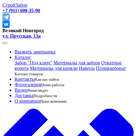
СтройЗабор
+7 (911) 600-35-90
Великий Новгород
ул. Прусская, 13а
Вызвать замерщика
Каталог
Забор "Под ключ"
Материалы для забора
Откатные
ворота
Материалы для кровли
Навесы
Поликарбонат
Каталог товаров
Контакты
Как нас найти
Фотогалерея
Наши работы
Видео
Наши видео
Доставка
Подробности
О компании
Наша компания