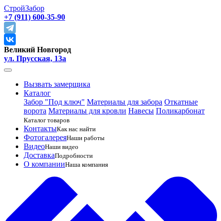
СтройЗабор
+7 (911) 600-35-90
Великий Новгород
ул. Прусская, 13а
Вызвать замерщика
Каталог
Забор "Под ключ"
Материалы для забора
Откатные
ворота
Материалы для кровли
Навесы
Поликарбонат
Каталог товаров
Контакты
Как нас найти
Фотогалерея
Наши работы
Видео
Наши видео
Доставка
Подробности
О компании
Наша компания