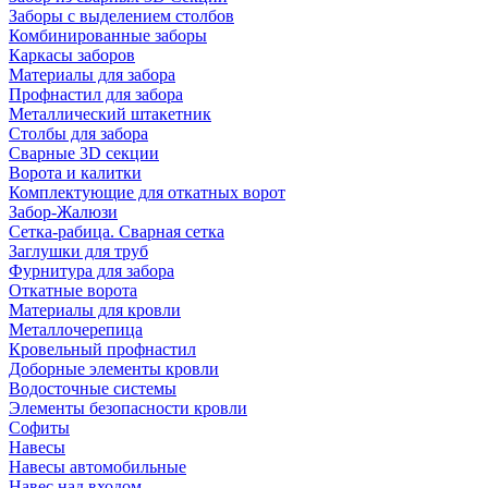
Заборы с выделением столбов
Комбинированные заборы
Каркасы заборов
Материалы для забора
Профнастил для забора
Металлический штакетник
Столбы для забора
Сварные 3D секции
Ворота и калитки
Комплектующие для откатных ворот
Забор-Жалюзи
Сетка-рабица. Сварная сетка
Заглушки для труб
Фурнитура для забора
Откатные ворота
Материалы для кровли
Металлочерепица
Кровельный профнастил
Доборные элементы кровли
Водосточные системы
Элементы безопасности кровли
Софиты
Навесы
Навесы автомобильные
Навес над входом