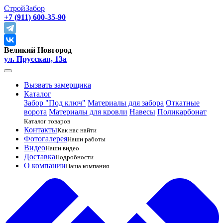
СтройЗабор
+7 (911) 600-35-90
Великий Новгород
ул. Прусская, 13а
Вызвать замерщика
Каталог
Забор "Под ключ"
Материалы для забора
Откатные
ворота
Материалы для кровли
Навесы
Поликарбонат
Каталог товаров
Контакты
Как нас найти
Фотогалерея
Наши работы
Видео
Наши видео
Доставка
Подробности
О компании
Наша компания