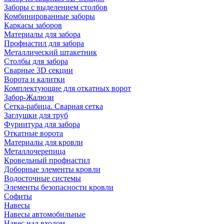
Заборы с выделением столбов
Комбинированные заборы
Каркасы заборов
Материалы для забора
Профнастил для забора
Металлический штакетник
Столбы для забора
Сварные 3D секции
Ворота и калитки
Комплектующие для откатных ворот
Забор-Жалюзи
Сетка-рабица. Сварная сетка
Заглушки для труб
Фурнитура для забора
Откатные ворота
Материалы для кровли
Металлочерепица
Кровельный профнастил
Доборные элементы кровли
Водосточные системы
Элементы безопасности кровли
Софиты
Навесы
Навесы автомобильные
Навес над входом