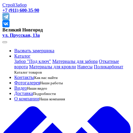
СтройЗабор
+7 (911) 600-35-90
Великий Новгород
ул. Прусская, 13а
Вызвать замерщика
Каталог
Забор "Под ключ"
Материалы для забора
Откатные
ворота
Материалы для кровли
Навесы
Поликарбонат
Каталог товаров
Контакты
Как нас найти
Фотогалерея
Наши работы
Видео
Наши видео
Доставка
Подробности
О компании
Наша компания