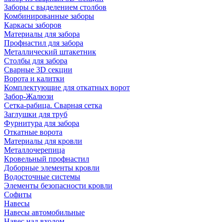
Заборы с выделением столбов
Комбинированные заборы
Каркасы заборов
Материалы для забора
Профнастил для забора
Металлический штакетник
Столбы для забора
Сварные 3D секции
Ворота и калитки
Комплектующие для откатных ворот
Забор-Жалюзи
Сетка-рабица. Сварная сетка
Заглушки для труб
Фурнитура для забора
Откатные ворота
Материалы для кровли
Металлочерепица
Кровельный профнастил
Доборные элементы кровли
Водосточные системы
Элементы безопасности кровли
Софиты
Навесы
Навесы автомобильные
Навес над входом