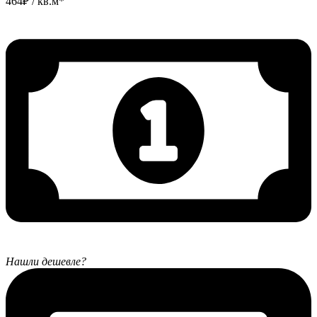
464
₽
/ кв.м*
Нашли дешевле?